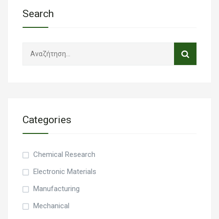
Search
Α
ν
α
ζ
ή
τ
Categories
η
σ
η
Chemical Research
γ
ι
Electronic Materials
α
Manufacturing
:
Mechanical