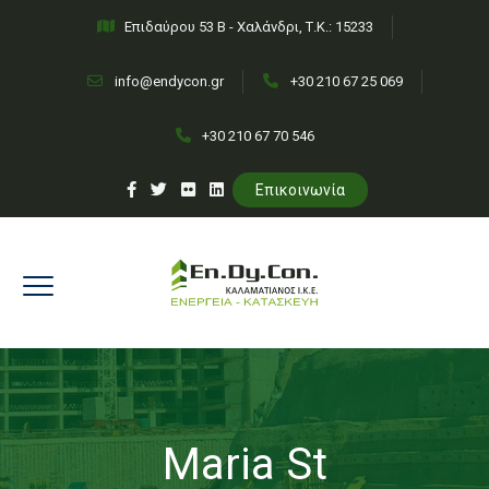
Επιδαύρου 53 Β - Χαλάνδρι, Τ.Κ.: 15233
info@endycon.gr
+30 210 67 25 069
+30 210 67 70 546
Επικοινωνία
Maria St