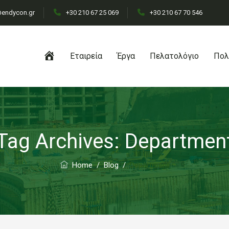
endycon.gr
+30 210 67 25 069
+30 210 67 70 546
Αρχική
Εταιρεία
Έργα
Πελατολόγιο
Πολ
Tag Archives:
Departmen
Home
/
Blog
/
Department