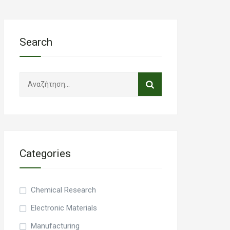
Search
Α
ν
α
ζ
ή
τ
Categories
η
σ
η
Chemical Research
γ
ι
Electronic Materials
α
Manufacturing