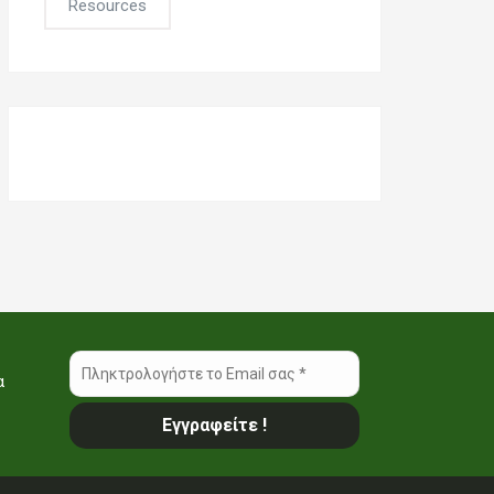
Resources
α